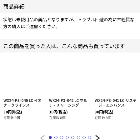
商品詳細
状態は未使用品の美品となりますが、トラブル回避の為に神経質な
方の購入はご遠慮ください。
この商品を買った人は、こんな商品も買っています
WX24-P3-046 LC イオ
WX24-P3-042 LC マル
WX24-P3-041 LC リステ
ナ・クライシス
チ・チャージング
ージ・エンハンス
30
円
(税込)
30
円
(税込)
30
円
(税込)
在庫数 8個
在庫数 8個
在庫数 8個