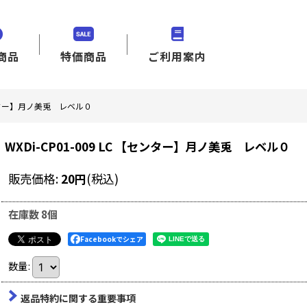
商品
特価商品
ご利用案内
【センター】月ノ美兎 レベル０
WXDi-CP01-009 LC 【センター】月ノ美兎 レベル０
販売価格
:
20
円
(税込)
在庫数 8個
Facebookでシェア
数量
:
返品特約に関する重要事項