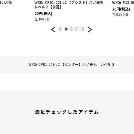
マ・ばいぶる
WXDi-CP01-021 LC 【アシスト】月ノ美兎
WXDi-P13
レベル２【永遠】
20
円
(税込)
20
円
(税込)
在庫数 9個
在庫数 7個
WXDi-CP01-009 LC 【センター】月ノ美兎 レベル０
最近チェックしたアイテム