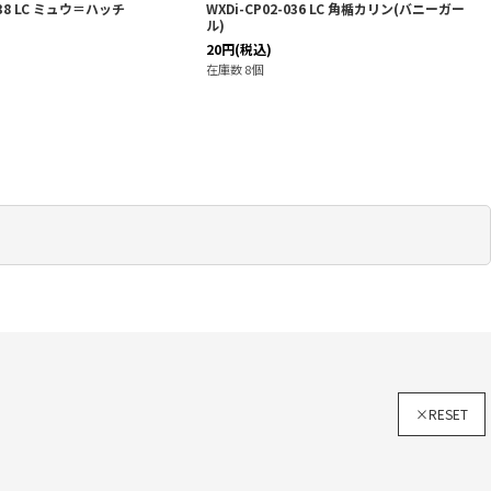
-038 LC ミュウ＝ハッチ
WXDi-CP02-036 LC 角楯カリン(バニーガー
ル)
20
円
(税込)
在庫数 8個
×RESET