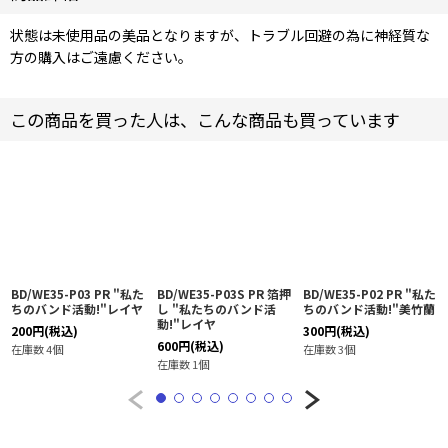
状態は未使用品の美品となりますが、トラブル回避の為に神経質な
方の購入はご遠慮ください。
この商品を買った人は、こんな商品も買っています
BD/WE35-P03 PR "私た
BD/WE35-P03S PR 箔押
BD/WE35-P02 PR "私た
ちのバンド活動!"レイヤ
し "私たちのバンド活
ちのバンド活動!"美竹蘭
動!"レイヤ
200
円
(税込)
300
円
(税込)
600
円
(税込)
在庫数 4個
在庫数 3個
在庫数 1個