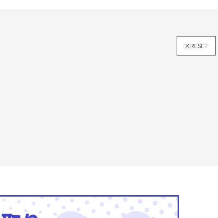
×RESET