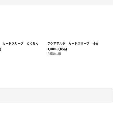
 カードスリーブ めぐみん
アクアアルタ カードスリーブ 社長
)
1,800
円
(税込)
在庫数 1個