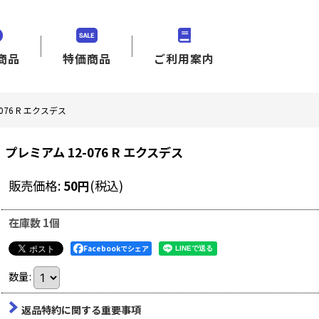
商品
特価商品
ご利用案内
076 R エクスデス
プレミアム 12-076 R エクスデス
販売価格
:
50
円
(税込)
在庫数 1個
Facebookでシェア
数量
:
返品特約に関する重要事項