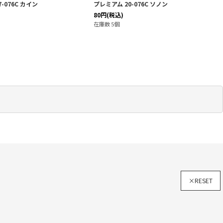
-076C カイン
プレミアム 20-076C ソノン
80
円
(税込)
在庫数 5個
×RESET