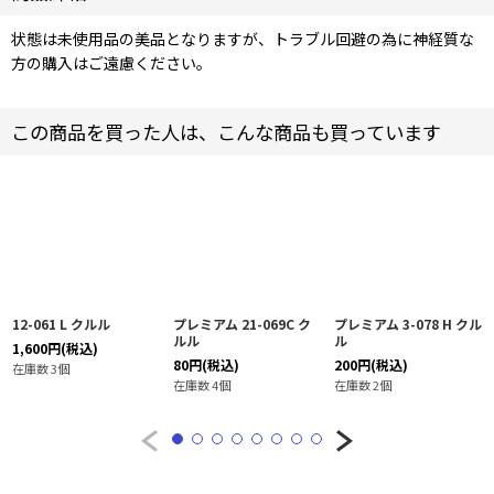
状態は未使用品の美品となりますが、トラブル回避の為に神経質な
方の購入はご遠慮ください。
この商品を買った人は、こんな商品も買っています
12-061 L クルル
プレミアム 21-069C ク
プレミアム 3-078 H クル
ルル
ル
1,600
円
(税込)
80
円
(税込)
200
円
(税込)
在庫数 3個
在庫数 4個
在庫数 2個