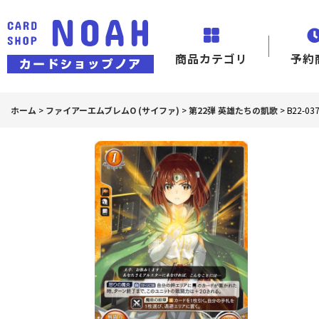
商品カテゴリ
予約
ホーム
>
ファイアーエムブレムO (サイファ)
>
第22弾 英雄たちの凱歌
>
B22-0