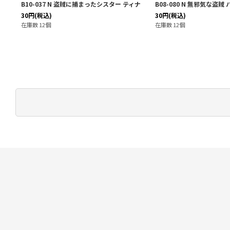
B10-037 N 盗賊に捕まったシスター ティナ
B08-080 N 無邪気な盗賊
30
円
(税込)
30
円
(税込)
在庫数 12個
在庫数 12個