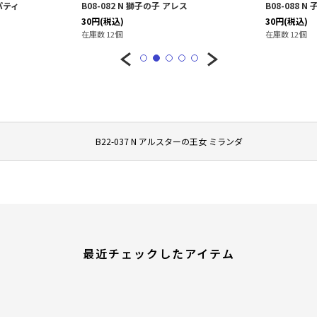
 パティ
B08-082 N 獅子の子 アレス
B08-088 
30
円
(税込)
30
円
(税込)
在庫数 12個
在庫数 12個
B22-037 N アルスターの王女 ミランダ
最近チェックしたアイテム