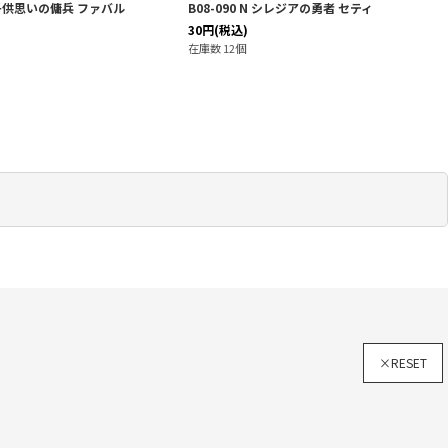
N 子供思いの傭兵 ファバル
B08-090 N シレジアの勇者 セティ
30
円
(税込)
在庫数 12個
×RESET