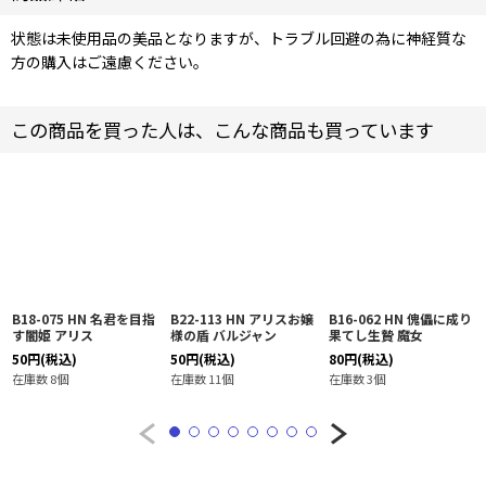
状態は未使用品の美品となりますが、トラブル回避の為に神経質な
方の購入はご遠慮ください。
この商品を買った人は、こんな商品も買っています
B18-075 HN 名君を目指
B22-113 HN アリスお嬢
B16-062 HN 傀儡に成り
す闇姫 アリス
様の盾 バルジャン
果てし生贄 魔女
50
円
(税込)
50
円
(税込)
80
円
(税込)
在庫数 8個
在庫数 11個
在庫数 3個