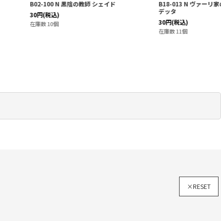
N 黒陰の教師 シェイド
B18-013 N ヴァーリ家の引き籠もり娘 ベルナ
デッタ
30
円
(税込)
在庫数 11個
×RESET