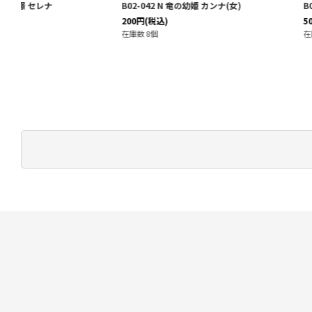
B02-042 N 竜の幼姫 カンナ(女)
B02-063 N 暗夜の妹姫 
200
円
(税込)
50
円
(税込)
在庫数 8個
在庫数 10個