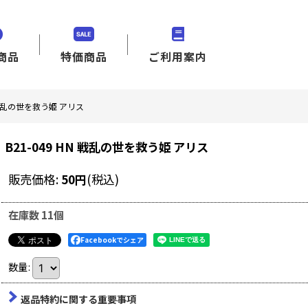
商品
特価商品
ご利用案内
N 戦乱の世を救う姫 アリス
B21-049 HN 戦乱の世を救う姫 アリス
販売価格
:
50
円
(税込)
在庫数 11個
Facebookでシェア
数量
:
返品特約に関する重要事項