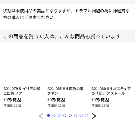
状態は未使用品の美品となりますが、トラブル回避の為に神経質な
方の購入はご遠慮ください。
この商品を買った人は、こんな商品も買っています
B21-079 N イリアの騎
B21-085 HN 灰色の狼
B21-080 HN オスティア
士団員 ノア
ダヤン
の「影」 アストール
30
円
(税込)
50
円
(税込)
50
円
(税込)
在庫数 12個
在庫数 12個
在庫数 16個