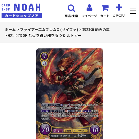
カテゴリ
マイページ
カート
商品検索
ホーム
>
ファイアーエムブレムO (サイファ)
>
第21弾 劫火の嵐
>
B21-073 SR 烈火を纏い邪を断つ者 ルトガー