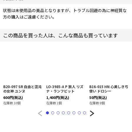
状態は未使用品の美品となりますが、トラブル回避の為に神経質な
方の購入はご遠慮ください。
この商品を買った人は、こんな商品も買っています
B20-097 SR 自由と混沌
LO-3985-A P 旅人 リズ
B16-015 HN 心美しき弓
の女神 ユンヌ
ナ・ランフビット
使い ドロシー
600
円
(税込)
1,400
円
(税込)
50
円
(税込)
在庫数 10個
在庫数 1個
在庫数 8個