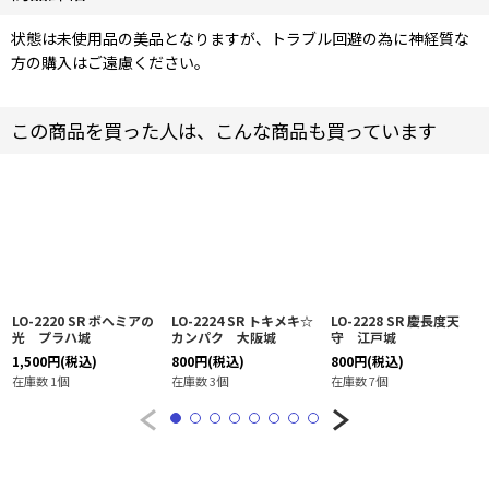
状態は未使用品の美品となりますが、トラブル回避の為に神経質な
方の購入はご遠慮ください。
この商品を買った人は、こんな商品も買っています
LO-2220 SR ボヘミアの
LO-2224 SR トキメキ☆
LO-2228 SR 慶長度天
光 プラハ城
カンパク 大阪城
守 江戸城
1,500
円
(税込)
800
円
(税込)
800
円
(税込)
在庫数 1個
在庫数 3個
在庫数 7個