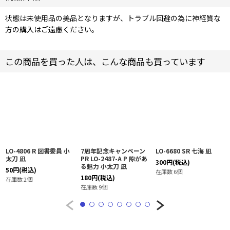
状態は未使用品の美品となりますが、トラブル回避の為に神経質な
方の購入はご遠慮ください。
この商品を買った人は、こんな商品も買っています
LO-4806 R 図書委員 小
7周年記念キャンペーン
LO-6680 SR 七海 凪
太刀 凪
PR LO-2487-A P 隙があ
300
円
(税込)
る魅力 小太刀 凪
50
円
(税込)
在庫数 6個
180
円
(税込)
在庫数 2個
在庫数 9個