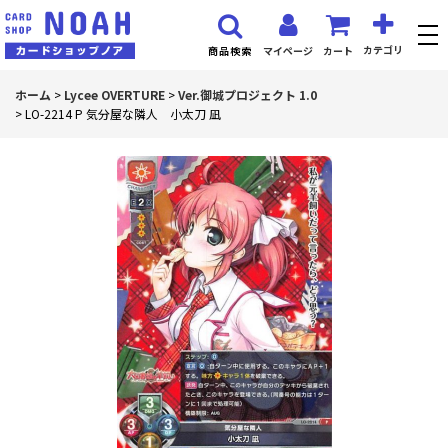
カテゴリ
マイページ
カート
商品検索
ホーム
>
Lycee OVERTURE
>
Ver.御城プロジェクト 1.0
>
LO-2214 P 気分屋な隣人 小太刀 凪