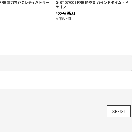
08 RRR 重力井戸のレディバトラー
G-BT07/009 RRR 時空竜 バインドタイム・ド
ラゴン
400
円
(税込)
在庫数 4個
×RESET