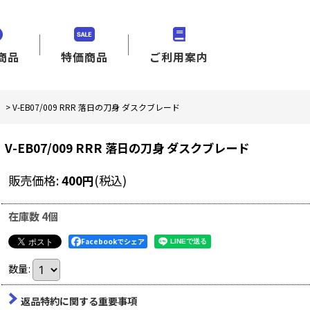
商品
特価商品
ご利用案内
」
>
V-EB07/009 RRR 落日の刀身 ダスクブレード
V-EB07/009 RRR 落日の刀身 ダスクブレード
販売価格
:
400
円
(税込)
在庫数 4個
Facebookでシェア
数量
:
返品特約に関する重要事項