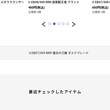
撃怪人 メガララランサー
V-EB06/009 RRR 遊星骸王者 ブラント
V-EB07/0
400
円
(税込)
600
円
(税込)
在庫数 4個
在庫数 2個
V-EB07/009 RRR 落日の刀身 ダスクブレード
最近チェックしたアイテム