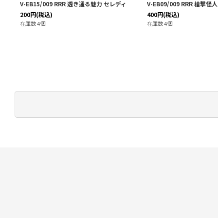
ードマ
V-EB15/009 RRR 透き通る魅力 セレディ
V-EB09/009 RRR 槍
200
円
(税込)
400
円
(税込)
在庫数 4個
在庫数 4個