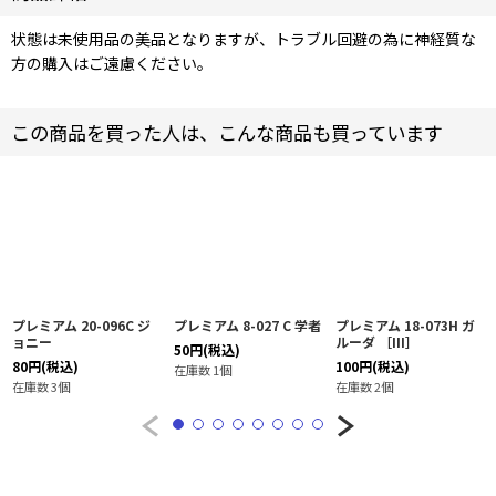
状態は未使用品の美品となりますが、トラブル回避の為に神経質な
方の購入はご遠慮ください。
この商品を買った人は、こんな商品も買っています
プレミアム 20-096C ジ
プレミアム 8-027 C 学者
プレミアム 18-073H ガ
ョニー
ルーダ ［III］
50
円
(税込)
80
円
(税込)
100
円
(税込)
在庫数 1個
在庫数 3個
在庫数 2個