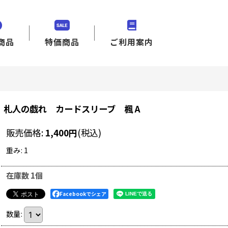
商品
特価商品
ご利用案内
札人の戯れ カードスリーブ 楓 A
販売価格
:
1,400
円
(税込)
重み
:
1
在庫数 1個
Facebookでシェア
数量
: