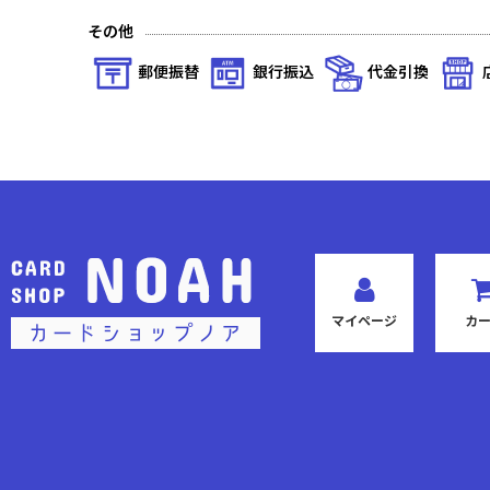
その他
郵便振替
銀行振込
代金引換
マイページ
カ