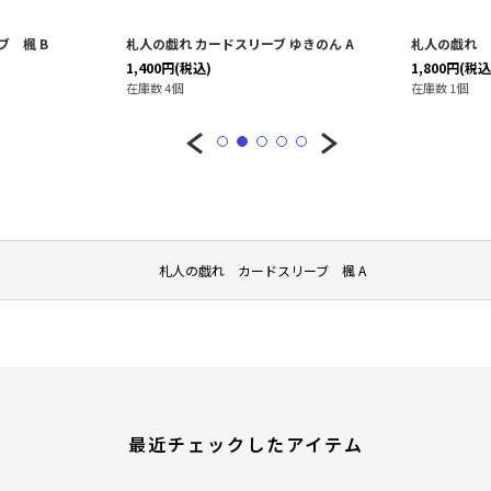
 楓 B
札人の戯れ カードスリーブ ゆきのん A
札人の戯れ 
1,400
円
(税込)
1,800
円
(税込
在庫数 4個
在庫数 1個
札人の戯れ カードスリーブ 楓 A
最近チェックしたアイテム