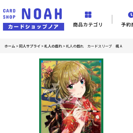
商品カテゴリ
予約
ホーム
>
同人サプライ
>
札人の戯れ
>
札人の戯れ カードスリーブ 楓 A