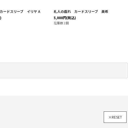
カードスリーブ イリヤ A
札人の戯れ カードスリーブ 美希
)
5,000
円
(税込)
在庫数 1個
×RESET