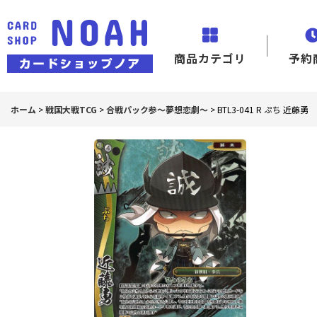
商品カテゴリ
予約
ホーム
>
戦国大戦TCG
>
合戦パック参〜夢想恋劇〜
>
BTL3-041 R ぷち 近藤勇