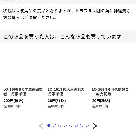
状態は未使用品の美品となりますが、トラブル回避の為に神経質な
方の購入はご遠慮ください。
この商品を買った人は、こんな商品も買っています
LO-1606 SR 学生兼研究
LO-1618 R 大人の魅力
LO-1634 R 時代劇好き
者 式部 茉優
式部 茉優
二条院 羽月
200
円
(税込)
20
円
(税込)
20
円
(税込)
在庫数 16個
在庫数 5個
在庫数 3個