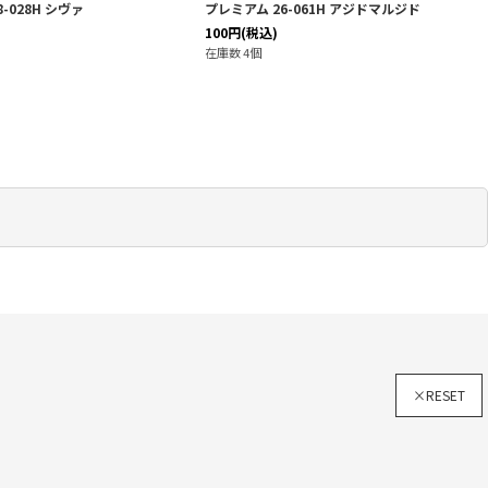
-028H シヴァ
プレミアム 26-061H アジドマルジド
100
円
(税込)
在庫数 4個
×RESET