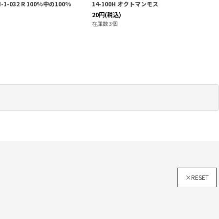
H-1-032 R 100%中の100%
14-100H オクトマンモス
20
円
(税込)
在庫数 3個
×RESET