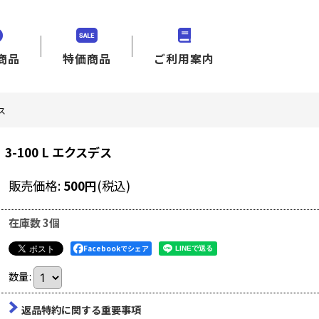
商品
特価商品
ご利用案内
スデス
3-100 L エクスデス
販売価格
:
500
円
(税込)
在庫数 3個
Facebookでシェア
数量
:
返品特約に関する重要事項