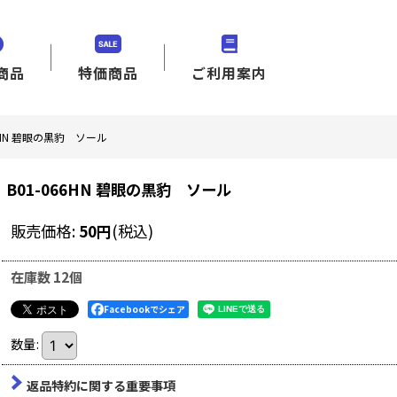
商品
特価商品
ご利用案内
66HN 碧眼の黒豹 ソール
B01-066HN 碧眼の黒豹 ソール
販売価格
:
50
円
(税込)
在庫数 12個
Facebookでシェア
数量
:
返品特約に関する重要事項