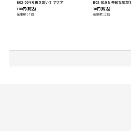
B02-004 R 白き歌い手 アクア
B03-019 N 辛辣な狙撃
100
円
(税込)
30
円
(税込)
在庫数 34個
在庫数 12個