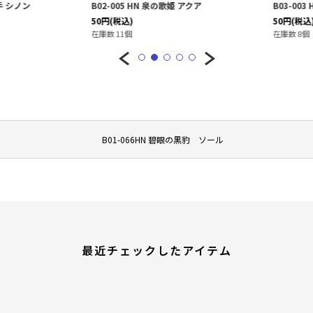
手 シノン
B02-005 HN 泉の歌姫 アクア
B03-003
50
円
(税込)
50
円
(税込)
在庫数 11個
在庫数 8個
B01-066HN 碧眼の黒豹 ソール
最近チェックしたアイテム