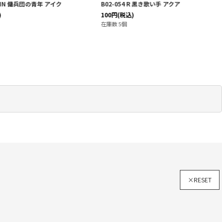
 HN 傭兵団の青年 アイク
B02-054 R 黒き歌い手 アクア
100
円
(税込)
在庫数 5個
×RESET