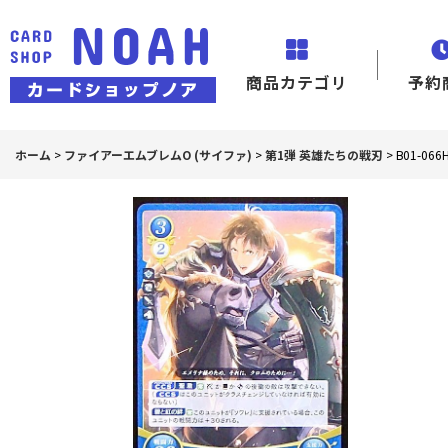
商品カテゴリ
予約
ホーム
>
ファイアーエムブレムO (サイファ)
>
第1弾 英雄たちの戦刃
>
B01-0