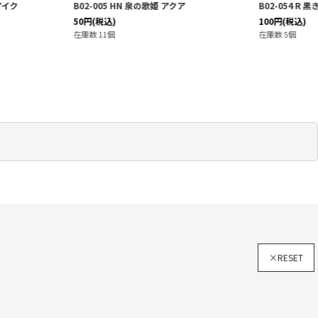
HN 泉の歌姫 アクア
B02-054 R 黒き歌い手 アクア
100
円
(税込)
在庫数 5個
×RESET