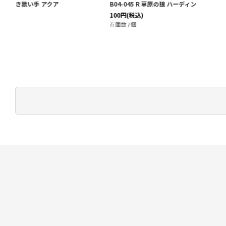
B04-045 R 草原の狼 ハーディン
B04-031 R 仮面の黒騎士
100
円
(税込)
100
円
(税込)
在庫数 7個
在庫数 13個