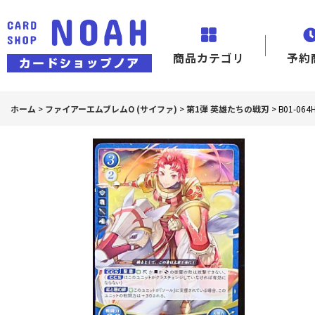
商品カテゴリ
予約
ホーム
>
ファイアーエムブレムO (サイファ)
>
第1弾 英雄たちの戦刃
>
B01-0