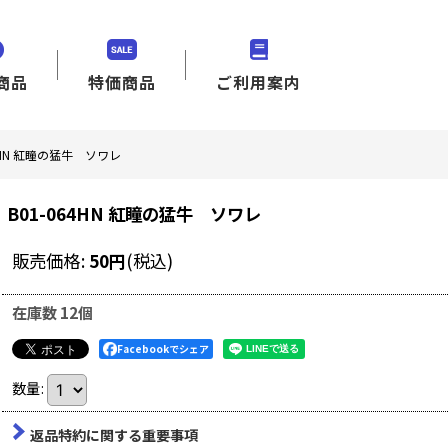
商品
特価商品
ご利用案内
64HN 紅瞳の猛牛 ソワレ
B01-064HN 紅瞳の猛牛 ソワレ
販売価格
:
50
円
(税込)
在庫数 12個
Facebookでシェア
数量
:
返品特約に関する重要事項