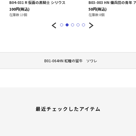
 シリウス
B03-003 HN 傭兵団の青年 アイク
B02-005 
50
円
(税込)
50
円
(税込)
在庫数 8個
在庫数 11個
B01-064HN 紅瞳の猛牛 ソワレ
最近チェックしたアイテム