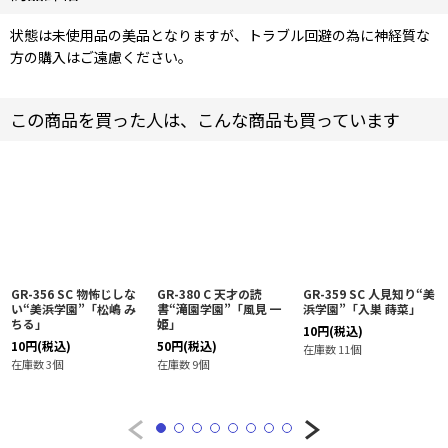
状態は未使用品の美品となりますが、トラブル回避の為に神経質な
方の購入はご遠慮ください。
この商品を買った人は、こんな商品も買っています
GR-356 SC 物怖じしな
GR-380 C 天才の読
GR-359 SC 人見知り“美
い“美浜学園”「松嶋 み
書“滝園学園”「風見 一
浜学園”「入巣 蒔菜」
ちる」
姫」
10
円
(税込)
10
円
(税込)
50
円
(税込)
在庫数 11個
在庫数 3個
在庫数 9個