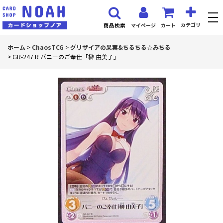
カテゴリ
マイページ
カート
商品検索
ホーム
>
ChaosTCG
>
グリザイアの果実&ちるちる☆みちる
>
GR-247 R バニーのご奉仕「榊 由美子」