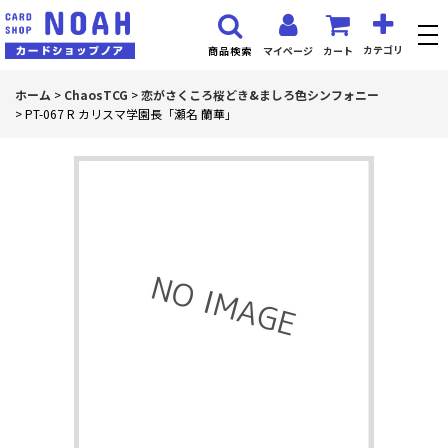
カテゴリ
マイページ
カート
商品検索
ホーム
>
ChaosTCG
>
恋がさくころ桜どき&ましろ色シンフォニー
>
PT-067 R カリスマ学園長「瀬名 蘭華」