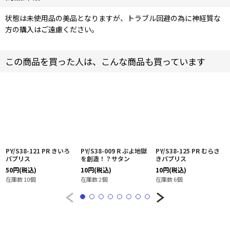
状態は未使用品の美品となりますが、トラブル回避の為に神経質な
方の購入はご遠慮ください。
この商品を買った人は、こんな商品も買っています
PY/S38-121 PR きいろ
PY/S38-009 R ぷよ地獄
PY/S38-125 PR むらさ
パプリス
を創造！？サタン
きパプリス
50
円
(税込)
10
円
(税込)
10
円
(税込)
在庫数 10個
在庫数 2個
在庫数 6個