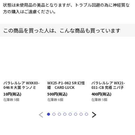
状態は未使用品の美品となりますが、トラブル回避の為に神経質な
方の購入はご遠慮ください。
この商品を買った人は、こんな商品も買っています
パラレルレア WXK03-
WX25-P1-062 SR 幻怪
パラレルレア WX21-
046 R 大罠 ケンノミ
姫 CARD LUCK
031-CB 究極 ニパ子
10
円
(税込)
500
円
(税込)
400
円
(税込)
在庫数 5個
在庫数 6個
在庫数 5個