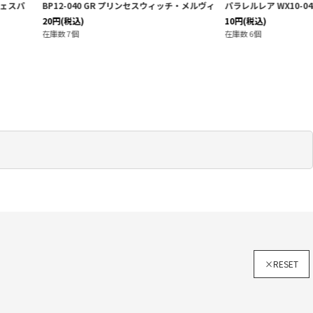
0 GR プリンセスウィッチ・メルヴィ
パラレルレア WX10-043 R 幻水 シャチ
10
円
(税込)
在庫数 6個
×RESET