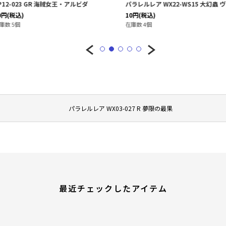
・アルビダ
パラレルレア WX22-WS15 大幻蟲 ヴェスパ
BP12-04
10
円
(税込)
20
円
(税込)
在庫数 4個
在庫数 7個
パラレルレア WX03-027 R 夢限の最果
最近チェックしたアイテム