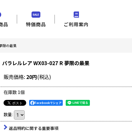
商品
特価商品
ご利用案内
R 夢限の最果
パラレルレア WX03-027 R 夢限の最果
販売価格
:
20
円
(税込)
在庫数 1個
Facebookでシェア
数量
:
返品特約に関する重要事項