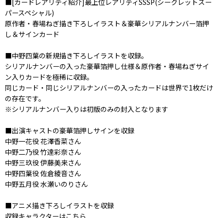
■[カードレアリティ紹介]最上位レアリティSSSP(シークレットスー
パースペシャル)
原作者・春場ねぎ描き下ろしイラスト＆豪華シリアルナンバー箔押
し＆サインカード
■中野四葉の新規描き下ろしイラストを収録。
シリアルナンバーの入った豪華箔押し仕様＆原作者・春場ねぎサイ
ン入りカードを極稀に収録。
同じカード・同じシリアルナンバーの入ったカードは世界で1枚だけ
の存在です。
※シリアルナンバー入りは初版のみの封入となります
■出演キャストの豪華箔押しサインを収録
中野一花役 花澤香菜さん
中野二乃役 竹達彩奈さん
中野三玖役 伊藤美来さん
中野四葉役 佐倉綾音さん
中野五月役 水瀬いのりさん
■アニメ描き下ろしイラストを収録
収録キャラクターはこちら