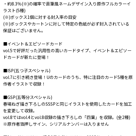
・約8.3％(※)の確率で直筆風ネームデザイン入り原作フルカラーイ
ラスト(5種)
(※)ボックス1個に対する封入率の目安
(※)ボックスやカートンに対して特定の色紙が必ず封入されている
保証はございません。
■イベント＆エピソードカード
vol.5で好評だった汎用性の高いカードタイプ、イベント＆エピソー
ドカードが新たに登場！
■ISP(五つ子スペシャル)
vol.7に引き続き登場！Uのカードのうち、特に注目のカード5種を原
作者イラストで収録！
■GSP(五等分スペシャル)
春場ねぎ描き下ろしのSSSPと同じイラストを使用したカードを加工
を変更して収録。
vol.8ではvol.4とvol.8収録の描き下ろしの「四葉」を収録。(全2種)
※原作者箔押しサイン、シリアルナンバーは入りません