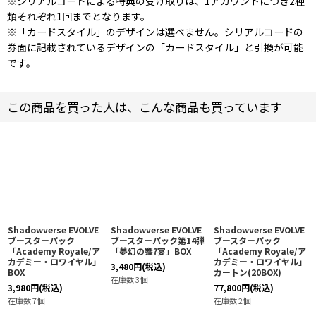
※シリアルコードによる特典の受け取りは、1アカウントにつき2種
類それぞれ1回までとなります。
※「カードスタイル」のデザインは選べません。シリアルコードの
券面に記載されているデザインの「カードスタイル」と引換が可能
です。
この商品を買った人は、こんな商品も買っています
Shadowverse EVOLVE
Shadowverse EVOLVE
Shadowverse EVOLVE
ブースターパック
ブースターパック第14弾
ブースターパック
「Academy Royale/ア
「夢幻の饗?宴」BOX
「Academy Royale/ア
カデミー・ロワイヤル」
カデミー・ロワイヤル」
3,480
円
(税込)
BOX
カートン(20BOX)
在庫数 3個
3,980
円
(税込)
77,800
円
(税込)
在庫数 7個
在庫数 2個