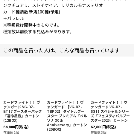
ンクチュアリ、ストイケイア、リリカルモナステリオ
カード種類数 新規100種(予定)
＋パラレル
※種類数は開発中のものです。
種類数は前後する見込みがあります。
この商品を買った人は、こんな商品も買っています
カードファイト！！ ヴ
カードファイト！！ ヴ
カードファイト！！ ヴ
ァンガード VG-DZ-
ァンガード 【VG-DZ-
ァンガード VG-DZ-
BT17 ブースターパック
TBP02】 タイトルブー
SS11 スペシャルシリー
「運命星戦」カートン
スター プレミアム「ペル
ズ「フェスティバルブー
(12BOX)
ソナ 30th
スター2025」カートン
Anniversary」カートン
64,800
円
(税込)
62,800
円
(税込)
(20BOX)
在庫数 1個
在庫数 3個