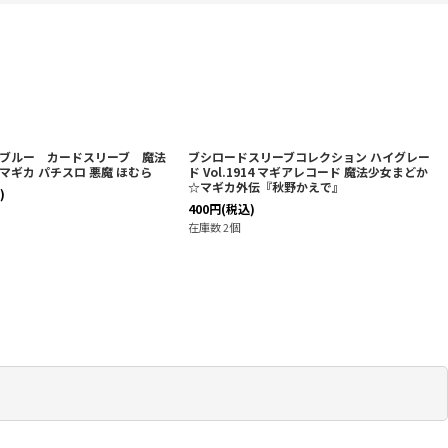
ブルー カードスリーブ 魔法
ブシロードスリーブコレクション ハイグレー
マギカ パチスロ 悪魔 ほむら
ド Vol.1914 マギアレコード 魔法少女まどか
☆マギカ外伝『秋野かえで』
)
400
円
(税込)
在庫数 2個