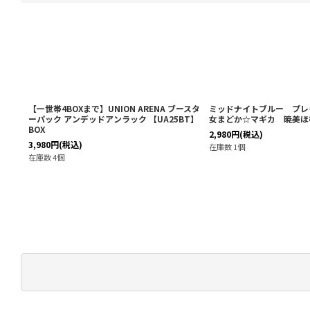
魔法
【一世帯4BOXまで】UNION ARENA ブースタ
ミッドナイトブルー プレ
メット
ーパック アンデッドアンラック 【UA25BT】
女まどか☆マギカ 暁美ほ
BOX
2,980
円
(税込)
3,980
円
(税込)
在庫数 1個
在庫数 4個