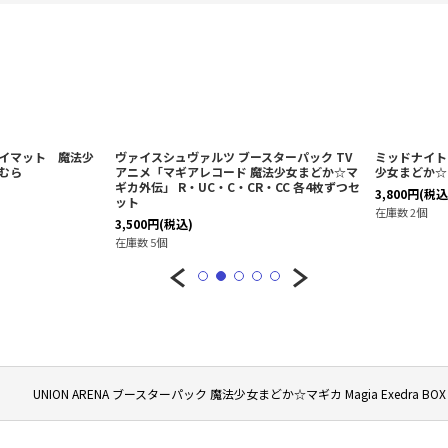
イマット 魔法少
ヴァイスシュヴァルツ ブースターパック TV
ミッドナイト
むら
アニメ「マギアレコード 魔法少女まどか☆マ
少女まどか☆
ギカ外伝」 R・UC・C・CR・CC 各4枚ずつセ
3,800
円
(税込
ット
在庫数 2個
3,500
円
(税込)
在庫数 5個
UNION ARENA ブースターパック 魔法少女まどか☆マギカ Magia Exedra BOX