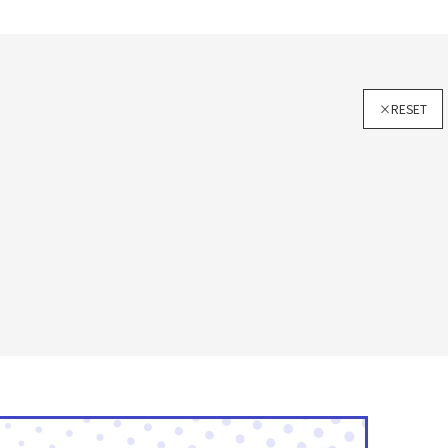
×RESET