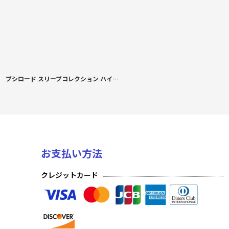
ブシロード スリーブコレクション ハイグレード Vol.5014 五等分の花嫁『中野三玖』Part.9
お支払い方法
クレジットカード