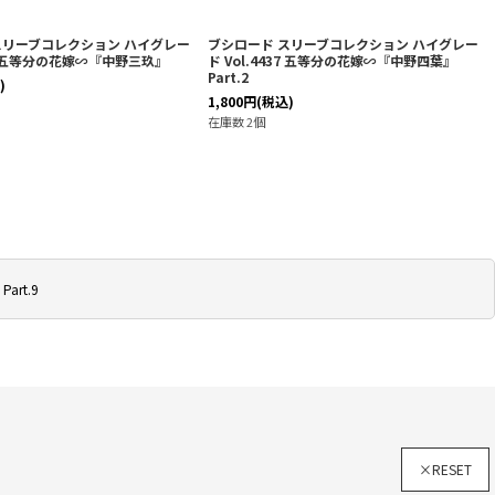
スリーブコレクション ハイグレー
ブシロード スリーブコレクション ハイグレー
393 五等分の花嫁∽『中野三玖』
ド Vol.4437 五等分の花嫁∽『中野四葉』
Part.2
)
1,800
円
(税込)
在庫数 2個
rt.9
×RESET