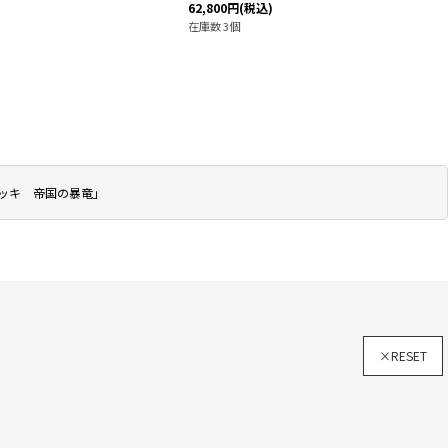
62,800
円
(税込)
在庫数 3個
デッキ 帝国の暴竜」
×RESET