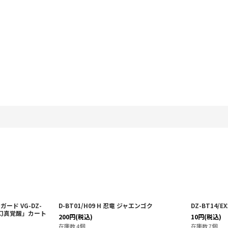
ード VG-DZ-
D-BT01/H09 H 忍竜 ジャエンゴク
DZ-BT14/E
「幻真覚醒」カート
200
円
(税込)
10
円
(税込)
在庫数 4個
在庫数 7個