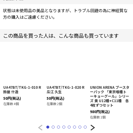
状態は未使用品の美品となりますが、トラブル回避の為に神経質な
方の購入はご遠慮ください。
この商品を買った人は、こんな商品も買っています
UA47BT/TKG-1-010 R
UA47BT/TKG-1-020 R
UNION ARENA ブースタ
鈴屋 什造
瓜江 久生
ーパック 「東京喰種ト
ーキョーグール」シリー
50
円
(税込)
50
円
(税込)
ズ 黄 U12種+C11種 各
在庫数 4個
在庫数 2個
4枚ずつセット
980
円
(税込)
在庫数 1個