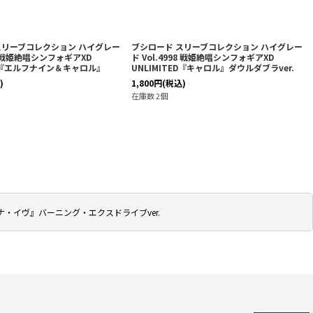
スリーブコレクション ハイグレー
ブシロード スリーブコレクション ハイグレー
45 戦姫絶唱シンフォギアXD
ド Vol.4998 戦姫絶唱シンフォギアXD
ED『エルフナイン＆キャロル』
UNLIMITED『キャロル』ダウルダブラver.
)
1,800
円
(税込)
在庫数 2個
ヴナ・イヴ』バーニング・エクスドライブver.