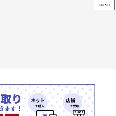
×RESET