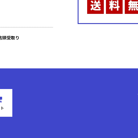
店頭受取り
ート