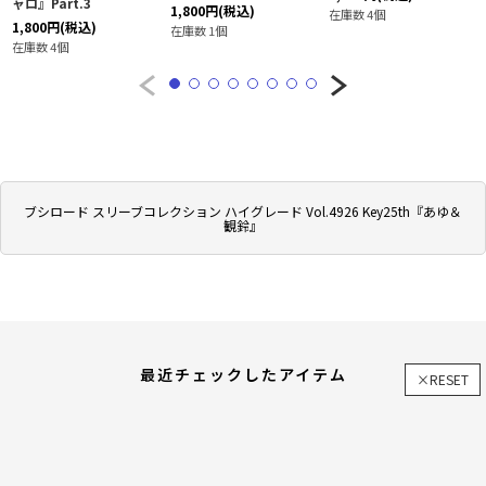
ャロ』Part.3
1,800
円
(税込)
在庫数 4個
1,800
円
(税込)
在庫数 1個
在庫数 4個
ブシロード スリーブコレクション ハイグレード Vol.4926 Key25th『あゆ＆
観鈴』
最近チェックしたアイテム
×RESET