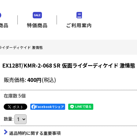
商品
特価商品
ご利用案内
R 仮面ライダーディケイド 激情態
EX12BT/KMR-2-068 SR 仮面ライダーディケイド 激情態
販売価格
:
400
円
(税込)
在庫数 5個
Facebookでシェア
数量
:
返品特約に関する重要事項