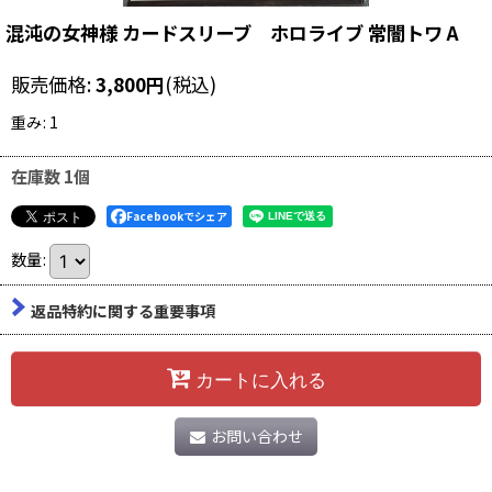
混沌の女神様 カードスリーブ ホロライブ 常闇トワ A
販売価格
:
3,800
円
(税込)
重み
:
1
在庫数 1個
Facebookでシェア
数量
:
返品特約に関する重要事項
カートに入れる
お問い合わせ