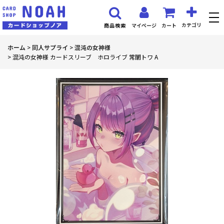
カテゴリ
マイページ
カート
商品検索
ホーム
>
同人サプライ
>
混沌の女神様
>
混沌の女神様 カードスリーブ ホロライブ 常闇トワ A