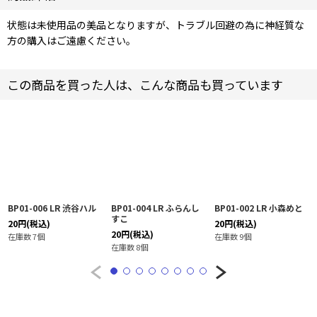
状態は未使用品の美品となりますが、トラブル回避の為に神経質な
方の購入はご遠慮ください。
この商品を買った人は、こんな商品も買っています
BP01-006 LR 渋谷ハル
BP01-004 LR ふらんし
BP01-002 LR 小森めと
すこ
20
円
(税込)
20
円
(税込)
20
円
(税込)
在庫数 7個
在庫数 9個
在庫数 8個