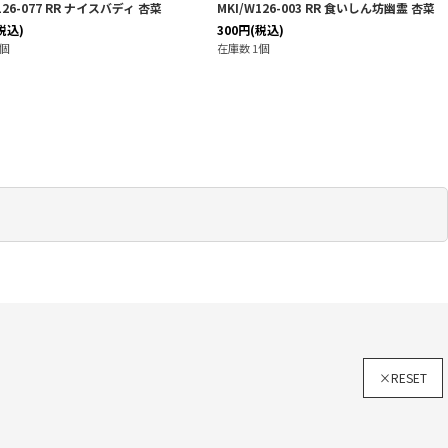
-003 RR 食いしん坊幽霊 杏菜
MKI/W126-054 RR 引っ込み思案な女の子 知
花
600
円
(税込)
在庫数 1個
×RESET