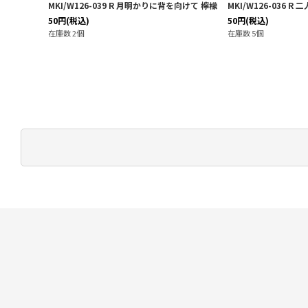
 檸檬
MKI/W126-036 R 二人の思い出 光希＆檸檬
MKI/W126-037 R 不
＆檸檬
50
円
(税込)
50
円
(税込)
在庫数 5個
在庫数 5個