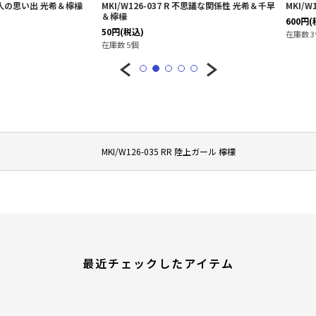
思議な関係性 光希＆千早
MKI/W126-077 RR ナイスバディ 杏菜
MKI/W126
600
円
(税込)
300
円
(税込)
在庫数 3個
在庫数 1個
MKI/W126-035 RR 陸上ガール 檸檬
最近チェックしたアイテム