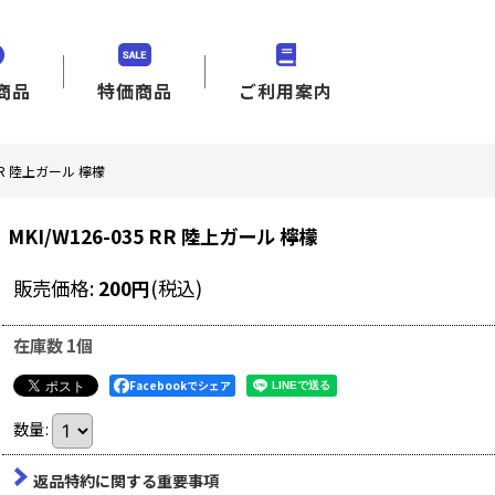
商品
特価商品
ご利用案内
5 RR 陸上ガール 檸檬
MKI/W126-035 RR 陸上ガール 檸檬
販売価格
:
200
円
(税込)
在庫数 1個
Facebookでシェア
数量
:
返品特約に関する重要事項