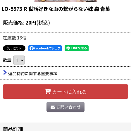
LO-5973 R 世話好きな血の繋がらない妹 森 青葉
販売価格
:
20
円
(税込)
在庫数 13個
Facebookでシェア
数量
:
返品特約に関する重要事項
カートに入れる
お問い合わせ
商品詳細