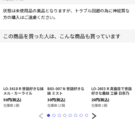
状態は未使用品の美品となりますが、トラブル回避の為に神経質な
方の購入はご遠慮ください。
この商品を買った人は、こんな商品も買っています
LO-3618 R 世話好きな妹
B03-007 N 世話好きな
LO-2653 R 真面目で世話
メル・カーライル
妹 ミスト
好きな義妹 工藤 日奈乃
50
円
(税込)
30
円
(税込)
20
円
(税込)
在庫数 1個
在庫数 12個
在庫数 1個