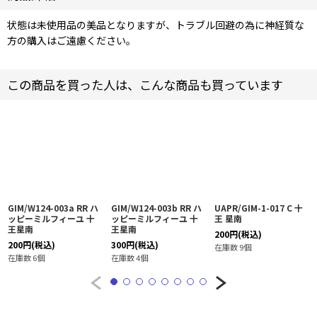
状態は未使用品の美品となりますが、トラブル回避の為に神経質な
方の購入はご遠慮ください。
この商品を買った人は、こんな商品も買っています
GIM/W124-003a RR ハ
GIM/W124-003b RR ハ
UAPR/GIM-1-017 C 十
ッピーミルフィーユ 十
ッピーミルフィーユ 十
王 星南
王星南
王星南
200
円
(税込)
200
円
(税込)
300
円
(税込)
在庫数 9個
在庫数 6個
在庫数 4個