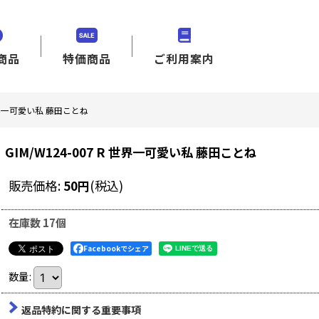
商品
特価商品
ご利用案内
R 世界一可愛い私 藤田ことね
GIM/W124-007 R 世界一可愛い私 藤田ことね
販売価格
:
50
円
(税込)
在庫数 17個
Facebookでシェア
数量
:
返品特約に関する重要事項