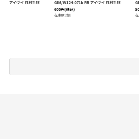
GIM/W124-071b RR アイヴイ 月村手毬
GIM/W124-008 R 冠菊
600
円
(税込)
50
円
(税込)
在庫数 2個
在庫数 20個