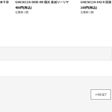
-069b RR 極光 葛城リーリヤ
GIM/W124-042 R 冠菊 花海咲季
100
円
(税込)
在庫数 1個
×RESET