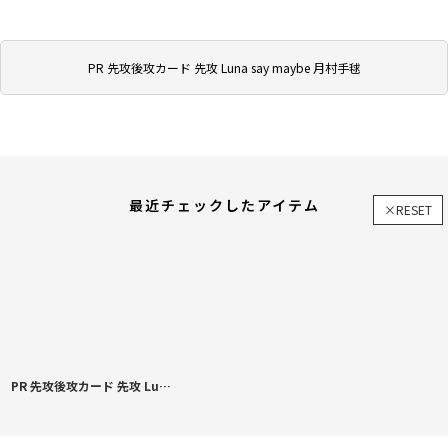
PR 先攻後攻カード 先攻 Luna say maybe 月村手毬
最近チェックしたアイテム
×RESET
PR 先攻後攻カード 先攻 Luna say maybe 月村手毬