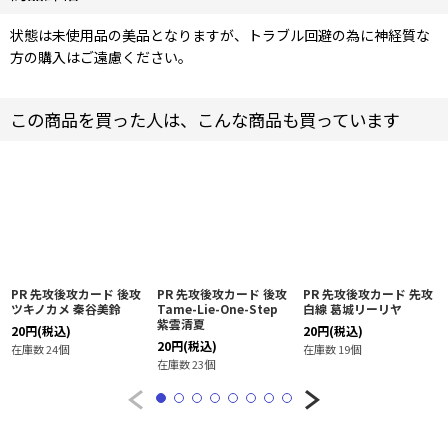
状態は未使用品の美品となりますが、トラブル回避の為に神経質な
方の購入はご遠慮ください。
この商品を買った人は、こんな商品も買っています
PR 先攻後攻カード 後攻
PR 先攻後攻カード 後攻
PR 先攻後攻カード 先攻
ツキノカメ 秦谷美鈴
Tame-Lie-One-Step
白線 葛城リーリヤ
紫雲清夏
20
円
(税込)
20
円
(税込)
20
円
(税込)
在庫数 24個
在庫数 19個
在庫数 23個