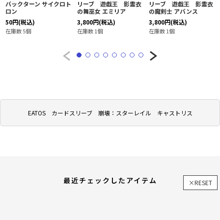
バックターン サイクロト
リーブ 遊戯王 影霊衣
リーブ 遊戯王 影霊衣
ロン
の舞巫女 エミリア
の魔剣士 アバンス
50
円
(税込)
3,800
円
(税込)
3,800
円
(税込)
在庫数 5個
在庫数 1個
在庫数 1個
EATOS カードスリーブ 崩壊：スターレイル キャストリス
最近チェックしたアイテム
×RESET