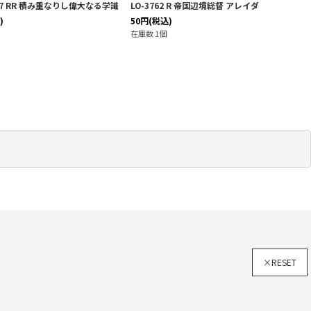
027 RR 積み重なりし偉大なる学識
LO-3762 R 帝国辺境総督 アレイダ
)
50
円
(税込)
在庫数 1個
×RESET