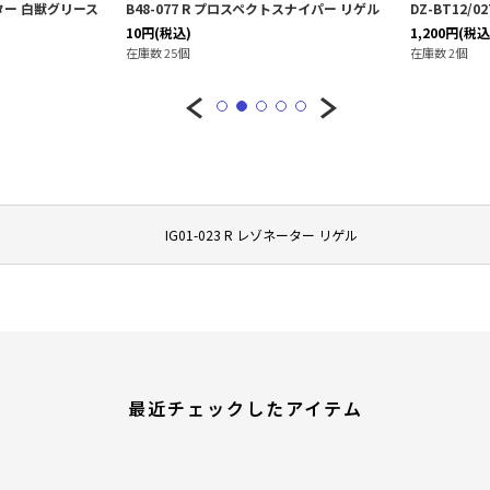
スター 白獣グリース
B48-077 R プロスペクトスナイパー リゲル
DZ-BT12/
10
円
(税込)
1,200
円
(税込
在庫数 25個
在庫数 2個
IG01-023 R レゾネーター リゲル
最近チェックしたアイテム