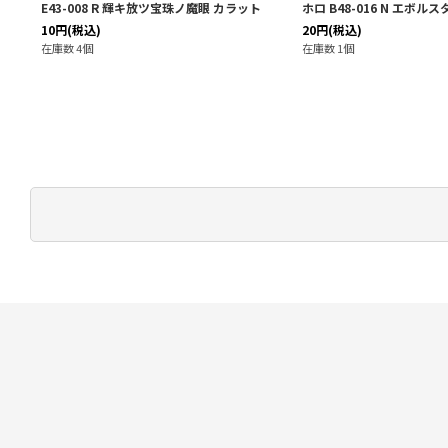
ネイア
E43-008 R 輝キ放ツ宝珠ノ魔眼 カラット
ホロ B48-016 N エボル
10
円
(税込)
20
円
(税込)
在庫数 4個
在庫数 1個