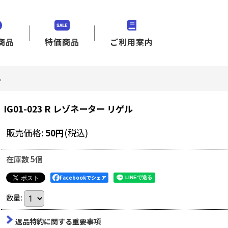
商品
特価商品
ご利用案内
ル
IG01-023 R レゾネーター リゲル
販売価格
:
50
円
(税込)
在庫数 5個
Facebookでシェア
数量
:
返品特約に関する重要事項