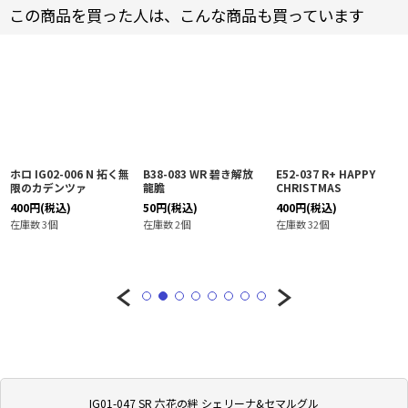
この商品を買った人は、こんな商品も買っています
ホロ IG02-006 N 拓く無
B38-083 WR 碧き解放
E52-037 R+ HAPPY
限のカデンツァ
龍膽
CHRISTMAS
400
円
(税込)
50
円
(税込)
400
円
(税込)
在庫数 3個
在庫数 2個
在庫数 32個
IG01-047 SR 六花の絆 シェリーナ&セマルグル