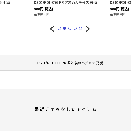
ィ９ 七海
OS01/R01-076 RR アオハルデイズ 来海
OS01/R01-0
400
円
(税込)
400
円
(税込)
在庫数 2個
在庫数 9個
OS01/R01-001 RR 君と僕のハジメテ 乃愛
最近チェックしたアイテム