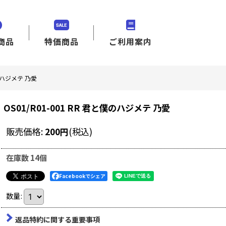
商品
特価商品
ご利用案内
僕のハジメテ 乃愛
OS01/R01-001 RR 君と僕のハジメテ 乃愛
販売価格
:
200
円
(税込)
在庫数 14個
Facebookでシェア
数量
:
返品特約に関する重要事項