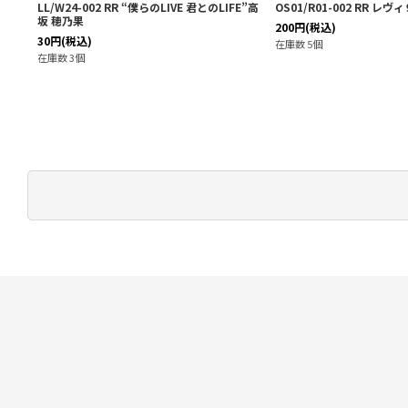
島 麻
LL/W24-002 RR “僕らのLIVE 君とのLIFE”高
OS01/R01-002 RR レヴ
坂 穂乃果
200
円
(税込)
30
円
(税込)
在庫数 5個
在庫数 3個