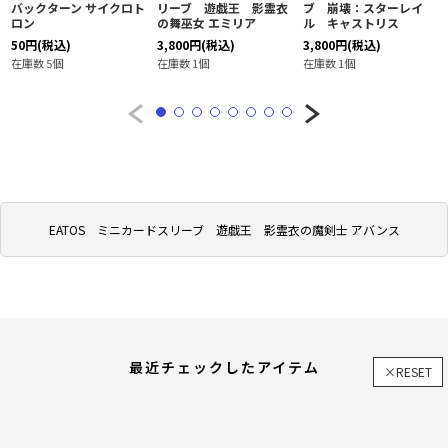
バックターン サイクロト
リーブ 遊戯王 影霊衣
ブ 崩壊：スターレイ
ロン
の舞巫女 エミリア
ル キャストリス
50
円
(税込)
3,800
円
(税込)
3,800
円
(税込)
在庫数 5個
在庫数 1個
在庫数 1個
EATOS ミニカードスリーブ 遊戯王 影霊衣の魔剣士 アバンス
最近チェックしたアイテム
×RESET