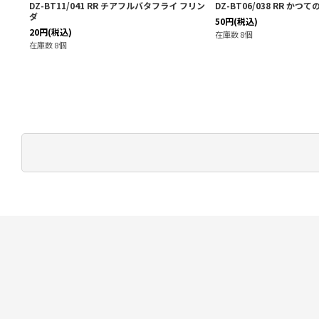
・ドラ
DZ-BT11/041 RR チアフルバタフライ フリン
DZ-BT06/038 RR かつ
ダ
50
円
(税込)
20
円
(税込)
在庫数 8個
在庫数 8個