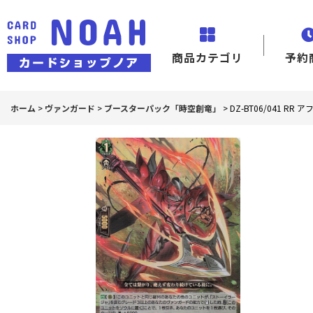
商品カテゴリ
予約
ホーム
>
ヴァンガード
>
ブースターパック「時空創竜」
>
DZ-BT06/041 