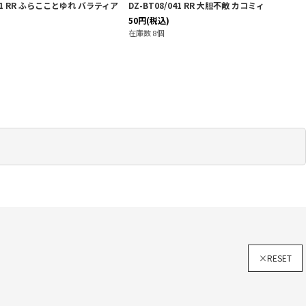
041 RR ふらこことゆれ バラティア
DZ-BT08/041 RR 大胆不敵 カコミィ
50
円
(税込)
在庫数 8個
×RESET