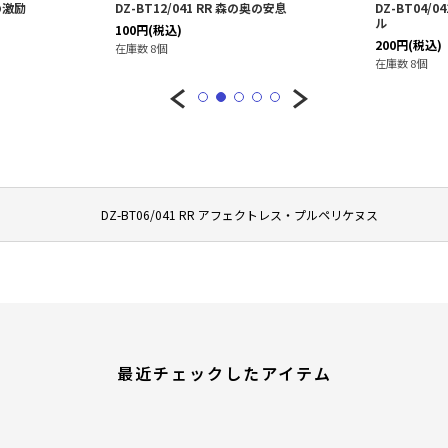
ての激励
DZ-BT12/041 RR 森の奥の安息
DZ-BT04/
ル
100
円
(税込)
200
円
(税込)
在庫数 8個
在庫数 8個
DZ-BT06/041 RR アフェクトレス・プルペリケヌス
最近チェックしたアイテム