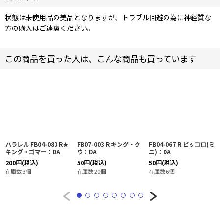
状態は未使用品の美品となりますが、トラブル回避の為に神経質な
方の購入はご遠慮ください。
この商品を買った人は、こんな商品も買っています
パラレル FB04-080 R★
FB07-003 R キング・ク
FB04-067 R ピッコロ(ミ
キング・ゴマー：DA
ウ：DA
ニ)：DA
200
円
(税込)
50
円
(税込)
50
円
(税込)
在庫数 3個
在庫数 20個
在庫数 6個